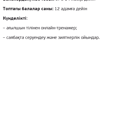
Топтағы балалар саны:
12 адамға дейін
Күнделікті
:
– ағылшын тілінен онлайн-тренажер;
– саябақта серуендеу және зияткерлік ойындар.