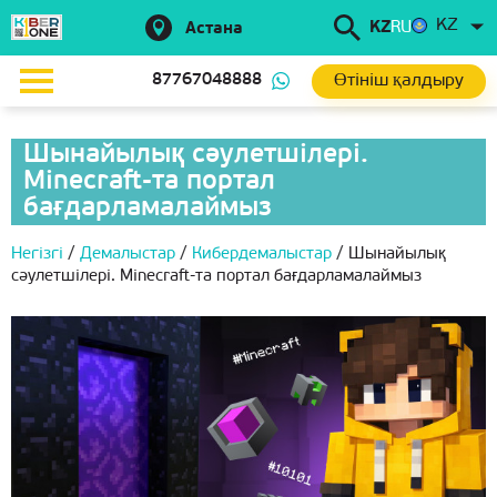
KZ
KZ
RU
Астана
Өтініш қалдыру
87767048888
Шынайылық сәулетшілері.
Minecraft-та портал
бағдарламалаймыз
Негізгі
/
Демалыстар
/
Кибердемалыстар
/
Шынайылық
сәулетшілері. Minecraft-та портал бағдарламалаймыз