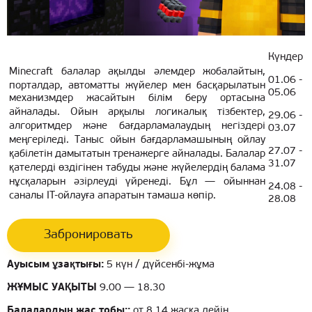
Күндер
Minecraft балалар ақылды әлемдер жобалайтын,
01.06 -
порталдар, автоматты жүйелер мен басқарылатын
05.06
механизмдер жасайтын білім беру ортасына
айналады. Ойын арқылы логикалық тізбектер,
29.06 -
алгоритмдер және бағдарламалаудың негіздері
03.07
меңгеріледі. Таныс ойын бағдарламашының ойлау
27.07 -
қабілетін дамытатын тренажерге айналады. Балалар
31.07
қателерді өздігінен табуды және жүйелердің балама
нұсқаларын әзірлеуді үйренеді. Бұл — ойыннан
24.08 -
саналы IT-ойлауға апаратын тамаша көпір.
28.08
Забронировать
Ауысым ұзақтығы:
5 күн / дүйсенбі-жұма
ЖҰМЫС УАҚЫТЫ
9.00 — 18.30
Балалардың жас тобы::
от 8 14 жасқа дейін