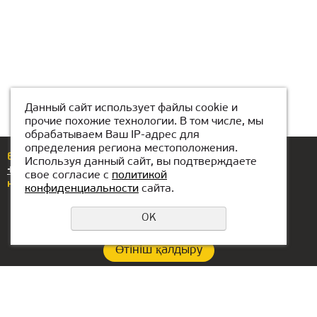
Данный сайт использует файлы cookie и
прочие похожие технологии. В том числе, мы
обрабатываем Ваш IP-адрес для
определения региона местоположения.
Егер сізде сұрақтар немесе ұсыныстар болса,
Используя данный сайт, вы подтверждаете
+7(776)704-88-88
нөміріне қоңырау шалыңыз
свое согласие с
политикой
немесе бізге жазыңыз
astana@kiber-one.com
конфиденциальности
сайта.
OK
Өтініш қалдыру
Құпиялылық саясаты
Филиал байланыстары:
БАӘ-гі кеңсе: