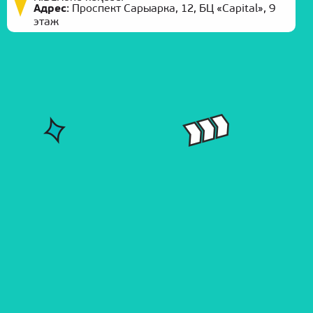
Адрес
:
Проспект Сарыарка, 12, БЦ «Capital», 9
этаж