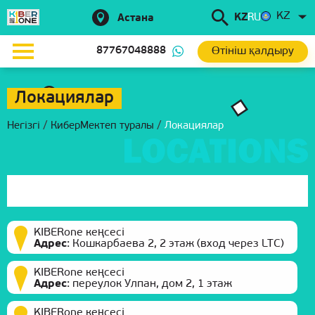
KZ
KZ
RU
Астана
Өтініш қалдыру
87767048888
Локациялар
Негізгі
/
КиберМектеп туралы
/
Локациялар
KIBERone кеңсесі
Адрес
:
Кошкарбаева 2, 2 этаж (вход через LTC)
KIBERone кеңсесі
Адрес
:
переулок Улпан, дом 2, 1 этаж
KIBERone кеңсесі