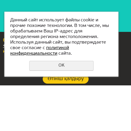
Данный сайт использует файлы cookie и
прочие похожие технологии. В том числе, мы
обрабатываем Ваш IP-адрес для
определения региона местоположения.
Егер сізде сұрақтар немесе ұсыныстар болса,
Используя данный сайт, вы подтверждаете
+7(776)704-88-88
нөміріне қоңырау шалыңыз
свое согласие с
политикой
немесе бізге жазыңыз
astana@kiber-one.com
конфиденциальности
сайта.
OK
Өтініш қалдыру
Құпиялылық саясаты
Филиал байланыстары:
БАӘ-гі кеңсе:
+7(776)704-88-88
Lake Tower, Mazaya
Business Center AA1, floor
astana@kiber-one.com
36
Астанамен ішіндегі