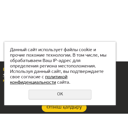
Данный сайт использует файлы cookie и
прочие похожие технологии. В том числе, мы
обрабатываем Ваш IP-адрес для
определения региона местоположения.
Егер сізде сұрақтар немесе ұсыныстар болса,
Используя данный сайт, вы подтверждаете
+7(776)704-88-88
нөміріне қоңырау шалыңыз
свое согласие с
политикой
немесе бізге жазыңыз
astana@kiber-one.com
конфиденциальности
сайта.
OK
Өтініш қалдыру
Құпиялылық саясаты