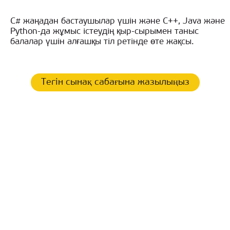
C# жаңадан бастаушылар үшін және C++, Java және
Python-да жұмыс істеудің қыр-сырымен таныс
балалар үшін алғашқы тіл ретінде өте жақсы.
Тегін сынақ сабағына жазылыңыз