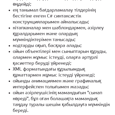
өңдейді;
ең танымал бағдарламалау тілдерінің
бестігіне енген С# синтаксистік
конструкцияларымен айналысады;
кітапханалар мен шаблондармен, әзірлеу
құралдарымен және олардың
мүмкіндіктерімен танысады;
кодтарды оқып, басқара алады;
ойын объектілері мен сыныптарын құруды,
олармен жұмыс істеуді, оларға әртүрлі
қасиеттер беруді үйренеді;
XML форматындағы құрылымдық
құжаттармен жұмыс істеуді үйренеді;
ойынды анимациямен және графикалық
интерфейспен толығымен жазады;
ойын әзірлеушісінің мамандығын "сынап
көреді", бұл оған болашақта мамандық
таңдау туралы шешім қабылдауға мүмкіндік
береді.