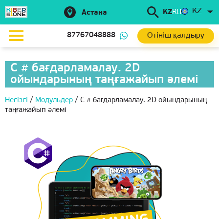
KZ
KZ
RU
Астана
Өтініш қалдыру
87767048888
C # бағдарламалау. 2D
ойындарының таңғажайып әлемі
Негізгі
/
Модульдер
/
C # бағдарламалау. 2D ойындарының
таңғажайып әлемі