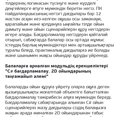
тілдерінің логикасын түсінуге және күрделі
деңгейлерге өтуге мүмкіндік беретін негіз. ПК
пайдаланушысының негізгі дағдылары бар 12
жастан асқан кез-келген оқушы осы заманауи,
қарапайым және қолдануға ыңғайлы тілде ойын
дамыту және ойын сценарийлерін құру негіздерін
игере алады. Бағдарламалау негіздерін қайталай
отырып, сабақтарда балалар осы ортада жұмыс
істеудің барлық мүмкіндіктері мен артықшылықтары
туралы біледі, практикалық дағдыларға ие болады
және шынымен жақсы ойындар құруды үйренеді.
Балаларға арналған модульдің ерекшеліктері
"C# бағдарламалау. 2D ойындарының
таңғажайып әлемі"
Балаларды ойын құруға үйрету оларға оқуға деген
қызығушылықты жоғалтпай объектіге бағытталған
бағдарламалау тәжірибесін алуға мүмкіндік береді.
Бағдарламалау сабақтарында алынған С# ойын
сценарийлерін жазу дағдылары сіздің балаңызға
жақын арада жиналған 2D ойындарынан табыс