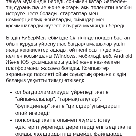
табуға мүмкіндік береді, сонымен қатар Gamedev-
тің сұранысқа ие және жоғары ақы төленетін кәсібін
игеруге негіз болады, стартаптар мен
коммерциялық жобаларды, ойындар мен
қосымшаларды жүзеге асыруға мүмкіндік береді.
Біздің КиберМектебімізде C# тілінде нөлден бастап
ойын құруды үйрену жас бағдарламашылар үшін
жаңа көкжиектер ашады, өйткені осы тілде кез-
келген қосымшаны (Windows, мобильді, веб, Android
Және iOS қосымшалары үшін) және кез-келген
платформаны жасауға болады. Компьютер
экранында пассивті ойын сауықтың орнына сіздің
балаңыз уақытты тиімді өткізеді:
ол бағдарламалауды үйренеді және
"айнымалылар", "тармақталулар",
"функциялар" және "циклдар"ұғымдарын
оңай игереді;
консольді және онымен жұмыс істеу
әдістерін үйренеді, деректерді енгізеді және
оқиды, жолдарды пішімдейді, файлдарды