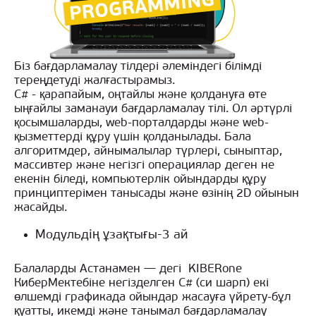
Біз бағдарламалау тілдері әлеміндегі білімді
тереңдетуді жалғастырамыз.
C# - қарапайым, оңтайлы және қолдануға өте
ыңғайлы заманауи бағдарламалау тілі. Ол әртүрлі
қосымшаларды, web-порталдарды және web-
қызметтерді құру үшін қолданылады. Бала
алгоритмдер, айнымалылар түрлері, сыныптар,
массивтер және негізгі операциялар деген не
екенін біледі, компьютерлік ойындарды құру
принциптерімен танысады және өзінің 2D ойынын
жасайды.
Модульдің ұзақтығы-3 ай
Балаларды Астанамен — дегі KIBERone
КиберМектебіне негізделген C# (си шарп) екі
өлшемді графикада ойындар жасауға үйрету-бұл
қуатты, икемді және танымал бағдарламалау